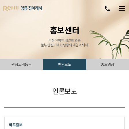
홍보센터
가장 완벽한 내일의 영종
눈부신 진아레히 영종의 내일이 되다
관심고객등록
언론보도
홍보영상
언론보도
국토일보