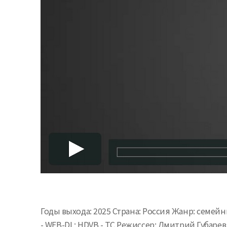
Годы выхода: 2025 Страна: Россия Жанр: семейн
- WEB-DL; HDVB - TC Режиссер: Дмитрий Губаре