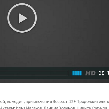
ый, комедия, приключения Возраст: 12+ Продолжительность:
в Актеры: Илья Малаков, Даниил Ходунов, Никита Ходунов,