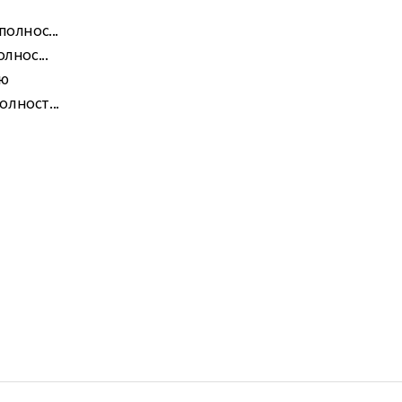
олнос...
лнос...
ью
олност...