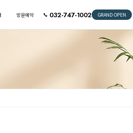
032-747-1002
GRAND OPEN
터
방문예약
등록
계약자 방문예약
도
상