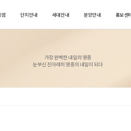
미엄
단지안내
세대안내
분양안내
홍보센
리미엄
단지설계
평면안내
분양일정
관심고객
엄6
동·호수 배치도
E-모델하우스
입주자 모집공고
언론보
가장 완벽한 내일의 영종
커뮤니티
마감재 리스트
공급안내
홍보영
눈부신 진아레히 영종의 내일이 되다
청약안내문
인터넷 청약안내