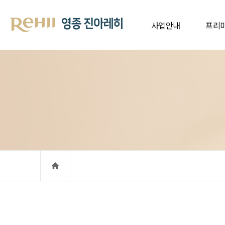
사업안내
프리
사업개요
입지프
브랜드 소개
프리미
오시는길