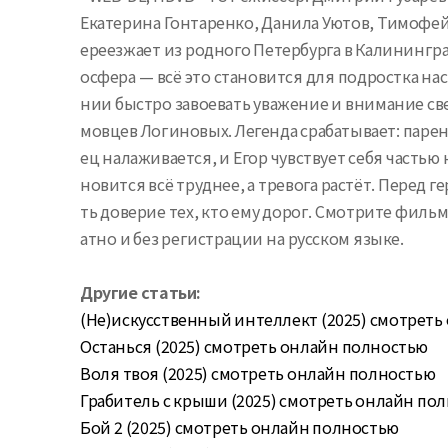
Екатерина Гонтаренко, Данила Уютов, Тимофей
ереезжает из родного Петербурга в Калинингра
осфера — всё это становится для подростка на
нии быстро завоевать уважение и внимание св
мовцев Логиновых. Легенда срабатывает: паре
ец налаживается, и Егор чувствует себя част
новится всё труднее, а тревога растёт. Перед 
ть доверие тех, кто ему дорог. Смотрите филь
атно и без регистрации на русском языке.
Другие статьи:
(Не)искусственный интеллект (2025) смотреть 
Останься (2025) смотреть онлайн полностью
Воля твоя (2025) смотреть онлайн полностью
Грабитель с крыши (2025) смотреть онлайн по
Бой 2 (2025) смотреть онлайн полностью