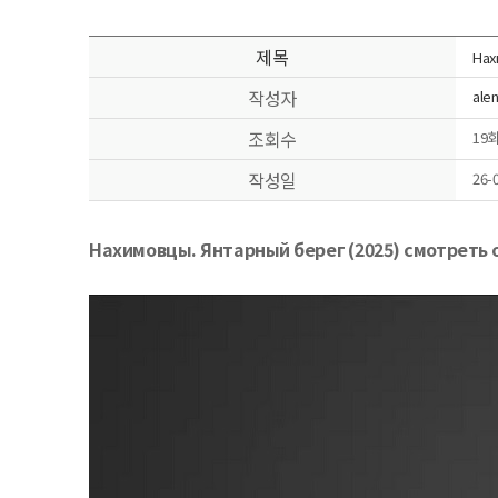
제목
Нах
작성자
ale
조회수
19
작성일
26-0
Нахимовцы. Янтарный берег (2025) смотреть