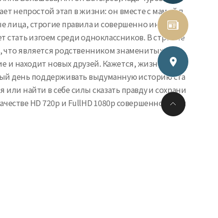
т непростой этап в жизни: он вместе с мамой п
ые лица, строгие правила и совершенно иная атм
ет стать изгоем среди одноклассников. В стремле
м, что является родственником знаменитых нахи
е и находит новых друзей. Кажется, жизнь након
аждый день поддерживать выдуманную историю ста
 или найти в себе силы сказать правду и сохрани
ачестве HD 720p и FullHD 1080p совершенно беспл