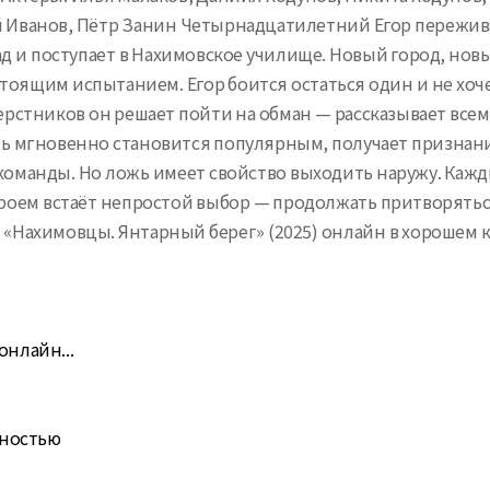
 Иванов, Пётр Занин Четырнадцатилетний Егор переживае
д и поступает в Нахимовское училище. Новый город, нов
стоящим испытанием. Егор боится остаться один и не хоч
ерстников он решает пойти на обман — рассказывает все
нь мгновенно становится популярным, получает признани
ью команды. Но ложь имеет свойство выходить наружу. К
героем встаёт непростой выбор — продолжать притворяться
м «Нахимовцы. Янтарный берег» (2025) онлайн в хорошем к
онлайн...
лностью