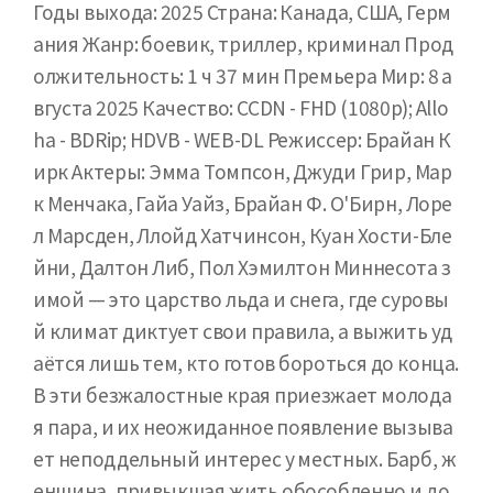
Годы выхода: 2025 Страна: Канада, США, Герм
ания Жанр: боевик, триллер, криминал Прод
олжительность: 1 ч 37 мин Премьера Мир: 8 а
вгуста 2025 Качество: CCDN - FHD (1080p); Allo
ha - BDRip; HDVB - WEB-DL Режиссер: Брайан К
ирк Актеры: Эмма Томпсон, Джуди Грир, Мар
к Менчака, Гайа Уайз, Брайан Ф. О'Бирн, Лоре
л Марсден, Ллойд Хатчинсон, Куан Хости-Бле
йни, Далтон Либ, Пол Хэмилтон Миннесота з
имой — это царство льда и снега, где суровы
й климат диктует свои правила, а выжить уд
аётся лишь тем, кто готов бороться до конца.
В эти безжалостные края приезжает молода
я пара, и их неожиданное появление вызыва
ет неподдельный интерес у местных. Барб, ж
енщина, привыкшая жить обособленно и до