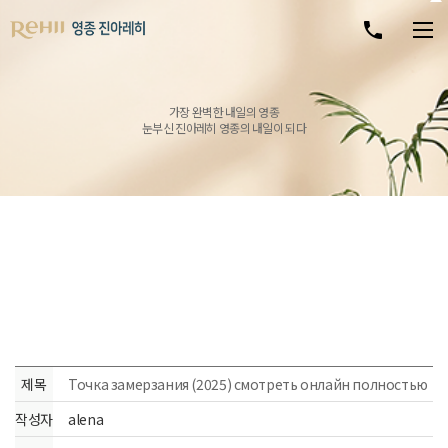
가장 완벽한 내일의 영종
눈부신 진아레히 영종의 내일이 되다
제목
Точка замерзания (2025) смотреть онлайн полностью
작성자
alena