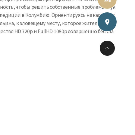
чность, чтобы решить собственные проблемы. Рук
педиции в Колумбию. Ориентируясь на карту нес
ьина, к зловещему месту, которое жители с дав
естве HD 720p и FullHD 1080p совершенно беспла