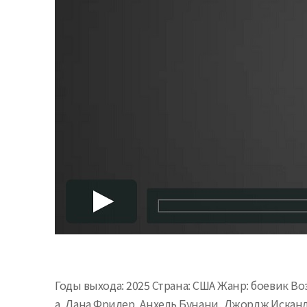
Годы выхода: 2025 Страна: США Жанр: боевик Воз
а, Дана Фридер, Анхель Бунани, Джордж Исканд