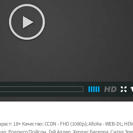
раст: 18+ Качество: CCDN - FHD (1080p); Alloha - WEB-DL; 
ар, Родриго Пойсон, Гай Адлер, Харлис Бесерра, Сигал Эр