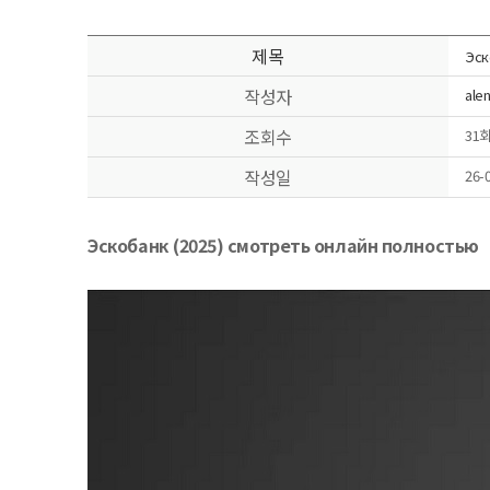
제목
Эск
작성자
ale
조회수
31
작성일
26-0
Эскобанк (2025) смотреть онлайн полностью