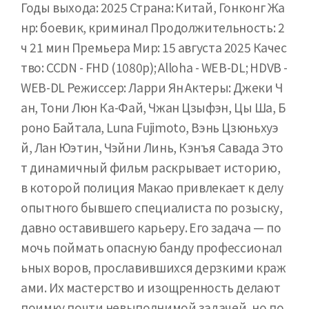
Годы выхода: 2025 Страна: Китай, Гонконг Жа
нр: боевик, криминал Продолжительность: 2
ч 21 мин Премьера Мир: 15 августа 2025 Качес
тво: CCDN - FHD (1080p); Alloha - WEB-DL; HDVB -
WEB-DL Режиссер: Ларри Ян Актеры: Джеки Ч
ан, Тони Люн Ка-Фай, Чжан Цзыфэн, Цы Ша, Б
роно Байтала, Luna Fujimoto, Вэнь Цзюньхуэ
й, Лан Юэтин, Чэйни Линь, Кэнъя Савада Это
т динамичный фильм раскрывает историю,
в которой полиция Макао привлекает к делу
опытного бывшего специалиста по розыску,
давно оставившего карьеру. Его задача — по
мочь поймать опасную банду профессионал
ьных воров, прославившихся дерзкими краж
ами. Их мастерство и изощренность делают
поимку почти невыполнимой задачей, но по