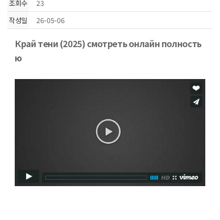
조회수
23
작성일
26-05-06
본문
Край тени (2025) смотреть онлайн полность
ю