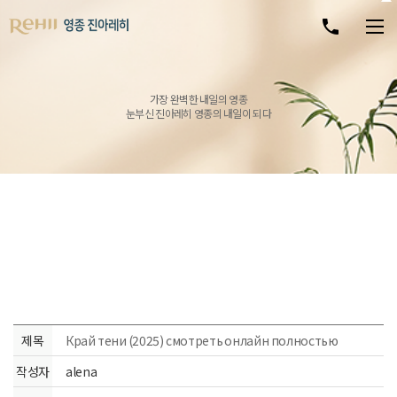
가장 완벽한 내일의 영종
눈부신 진아레히 영종의 내일이 되다
제목
Край тени (2025) смотреть онлайн полностью
작성자
alena