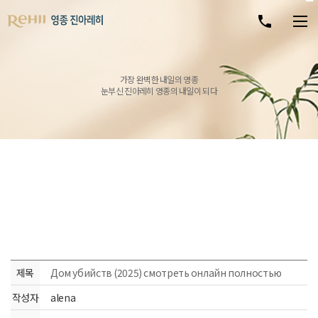
가장 완벽한 내일의 영종
눈부신 진아레히 영종의 내일이 되다
제목
Дом убийств (2025) смотреть онлайн полностью
작성자
alena