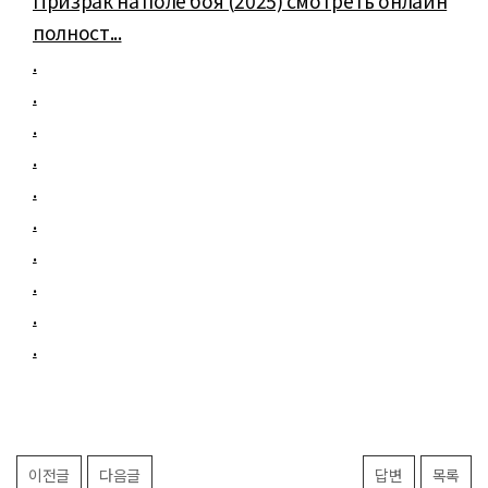
Призрак на поле боя (2025) смотреть онлайн
полност...
.
.
.
.
.
.
.
.
.
.
이전글
다음글
답변
목록