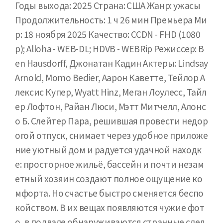
Годы выхода: 2025 Страна: США Жанр: ужасы
Продолжительность: 1 ч 26 мин Премьера Ми
р: 18 ноября 2025 Качество: CCDN - FHD (1080
p); Alloha - WEB-DL; HDVB - WEBRip Режиссер: B
en Hausdorff, Джонатан Кадин Актеры: Lindsay
Arnold, Momo Bedier, Аарон Каветте, Тейлор А
лексис Купер, Wyatt Hinz, Меган Лоулесс, Тайл
ер Лофтон, Райан Люси, Мэтт Митчелл, Алонс
о Б. Слейтер Пара, решившая провести недор
огой отпуск, снимает через удобное приложе
ние уютный дом и радуется удачной находк
е: просторное жильё, бассейн и почти незам
етный хозяин создают полное ощущение ко
мфорта. Но счастье быстро сменяется беспо
койством. В их вещах появляются чужие фот
о, в подвале обнаруживаются странные след